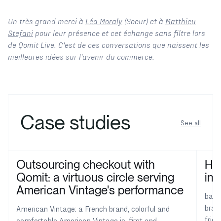
Un très grand merci à
Léa Moraly
(Soeur) et à
Matthieu
Stefani
pour leur présence et cet échange sans filtre lors
de Qomit Live. C'est de ces conversations que naissent les
meilleures idées sur l'avenir du commerce.
Case studies
See all
Outsourcing checkout with
How
Qomit: a virtuous circle serving
int
American Vintage's performance
ba&s
bran
American Vintage: a French brand, colorful and
frie
comfortable American Vintage is, first and