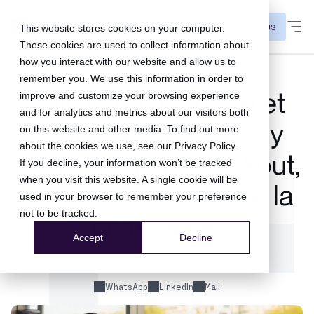
CONTACT US
This website stores cookies on your computer.
These cookies are used to collect information about
how you interact with our website and allow us to
remember you. We use this information in order to
« Maintenant, reste et
improve and customize your browsing experience
and for analytics and metrics about our visitors both
achète » : Léa Moraly
on this website and other media. To find out more
about the cookies we use, see our
Privacy Policy
.
(Soeur) sur le checkout,
If you decline, your information won’t be tracked
when you visit this website. A single cookie will be
la donnée et la fin de la
used in your browser to remember your preference
not to be tracked.
boîte noire.
Accept
Decline
03 juil. 2026
WhatsApp
LinkedIn
Mail